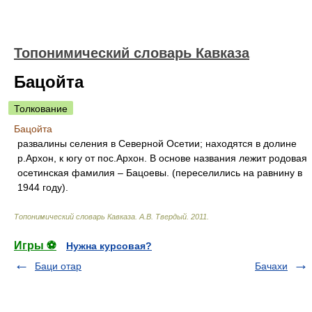
Топонимический словарь Кавказа
Бацойта
Толкование
Бацойта
развалины селения в Северной Осетии; находятся в долине
р.Архон, к югу от пос.Архон. В основе названия лежит родовая
осетинская фамилия – Бацоевы. (переселились на равнину в
1944 году).
Топонимический словарь Кавказа
.
А.В. Твердый
.
2011
.
Игры ⚽
Нужна курсовая?
Баци отар
Бачахи